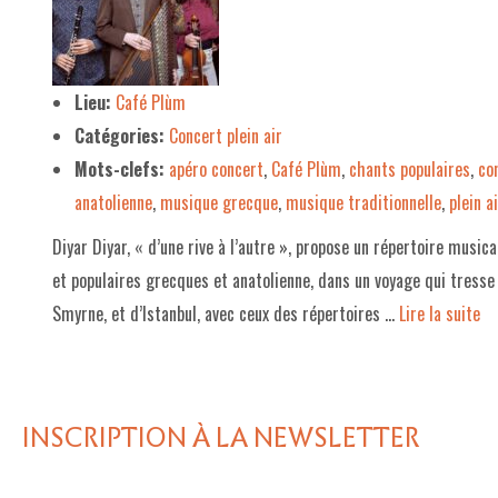
LE PROJET DE TERRITOIRE
LE CAFÉ/RESTO
Lieu:
Café Plùm
Catégories:
Concert plein air
LES FORMULES
Mots-clefs:
apéro concert
,
Café Plùm
,
chants populaires
,
co
LA CARTE
anatolienne
,
musique grecque
,
musique traditionnelle
,
plein ai
NOS FOURNISSEUR·EUSE·S
Diyar Diyar, « d’une rive à l’autre », propose un répertoire music
LA LIBRAIRIE
et populaires grecques et anatolienne, dans un voyage qui tress
Smyrne, et d’Istanbul, avec ceux des répertoires …
Lire la suite­­
UNE LIBRAIRIE INDÉPENDANTE
COMMANDER UN LIVRE
LES EXPOSITIONS
INSCRIPTION À LA NEWSLETTER
INFOS & ACCESSIBILITÉ