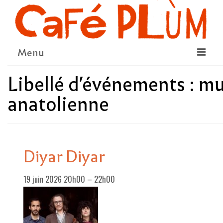
Menu
Libellé d'événements :
mu
LE PROJET
anatolienne
LA COOPÉRATIVE & L’ASSO
LE CONSEIL COOPÉRATIF
NOUS SOUTENIR
Diyar Diyar
LE PROGRAMME
19 juin 2026 20h00
–
22h00
DÉTAIL DES ÉVÉNEMENTS
LA SAISON CULTURELLE
AMI·ES ARTISTES