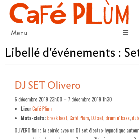
Menu
Libellé d'événements :
Se
LE PROJET
LA COOPÉRATIVE & L’ASSO
LE CONSEIL COOPÉRATIF
DJ SET Olivero
NOUS SOUTENIR
6 décembre 2019 23h00
–
7 décembre 2019 1h30
LE PROGRAMME
Lieu:
Café Plùm
DÉTAIL DES ÉVÉNEMENTS
Mots-clefs:
break beat
,
Café Plùm
,
DJ set
,
drum n' bass
,
dub
LA SAISON CULTURELLE
OLIVERO finira la soirée avec un DJ set électro-hypnotique autou
AMI·ES ARTISTES