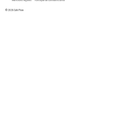
Mentions légales
Politique de confidentialité
© 2026 Café Plùm