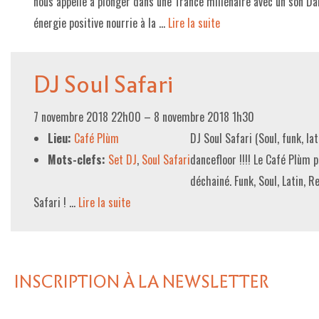
nous appelle à plonger dans une Trance millénaire avec un son Da
énergie positive nourrie à la …
Lire la suite­­
LE PROJET DE TERRITOIRE
LE CAFÉ/RESTO
DJ Soul Safari
LES FORMULES
7 novembre 2018 22h00
–
8 novembre 2018 1h30
LA CARTE
Lieu:
Café Plùm
DJ Soul Safari (Soul, funk, la
NOS FOURNISSEUR·EUSE·S
Mots-clefs:
Set DJ
,
Soul Safari
dancefloor !!!! Le Café Plùm 
LA LIBRAIRIE
déchainé. Funk, Soul, Latin, 
Safari ! …
Lire la suite­­
UNE LIBRAIRIE INDÉPENDANTE
COMMANDER UN LIVRE
LES EXPOSITIONS
INSCRIPTION À LA NEWSLETTER
INFOS & ACCESSIBILITÉ