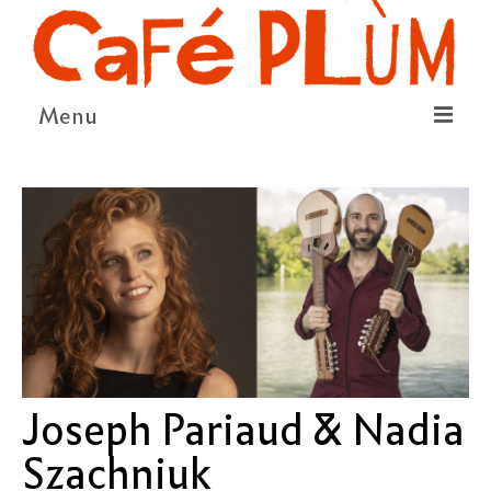
Menu
LE PROJET
LA COOPÉRATIVE & L’ASSO
LE CONSEIL COOPÉRATIF
NOUS SOUTENIR
LE PROGRAMME
DÉTAIL DES ÉVÉNEMENTS
Joseph Pariaud & Nadia
LA SAISON CULTURELLE
Szachniuk
AMI·ES ARTISTES