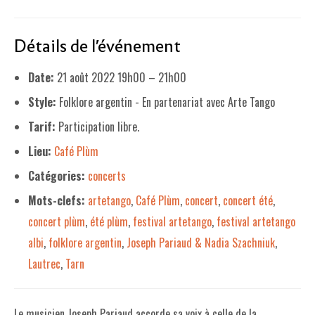
LE PROJET DE TERRITOIRE
Détails de l'événement
LE CAFÉ/RESTO
Date:
21 août 2022 19h00
–
21h00
LES FORMULES
Style:
Folklore argentin - En partenariat avec Arte Tango
LA CARTE
Tarif:
Participation libre.
NOS FOURNISSEUR·EUSE·S
Lieu:
Café Plùm
LA LIBRAIRIE
Catégories:
concerts
Mots-clefs:
artetango
,
Café Plùm
,
concert
,
concert été
,
UNE LIBRAIRIE INDÉPENDANTE
concert plùm
,
été plùm
,
festival artetango
,
festival artetango
COMMANDER UN LIVRE
albi
,
folklore argentin
,
Joseph Pariaud & Nadia Szachniuk
,
LES EXPOSITIONS
Lautrec
,
Tarn
INFOS & ACCESSIBILITÉ
Le musicien Joseph Pariaud accorde sa voix à celle de la