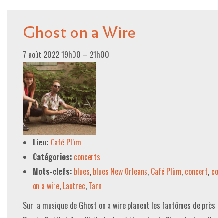
Ghost on a Wire
7 août 2022 19h00
–
21h00
Lieu:
Café Plùm
Catégories:
concerts
Mots-clefs:
blues
,
blues New Orleans
,
Café Plùm
,
concert
,
co
on a wire
,
Lautrec
,
Tarn
Sur la musique de Ghost on a wire planent les fantômes de près