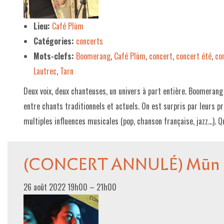
LE PROJET DE TERRITOIRE
Lieu:
Café Plùm
Catégories:
concerts
LE CAFÉ/RESTO
Mots-clefs:
Boomerang
,
Café Plùm
,
concert
,
concert été
,
co
LES FORMULES
Lautrec
,
Tarn
LA CARTE
Deux voix, deux chanteuses, un univers à part entière. Boomerang
NOS FOURNISSEUR·EUSE·S
entre chants traditionnels et actuels. On est surpris par leurs p
multiples influences musicales (pop, chanson française, jazz…). 
LA LIBRAIRIE
UNE LIBRAIRIE INDÉPENDANTE
(CONCERT ANNULÉ) Mūn
COMMANDER UN LIVRE
LES EXPOSITIONS
26 août 2022 19h00
–
21h00
INFOS & ACCESSIBILITÉ