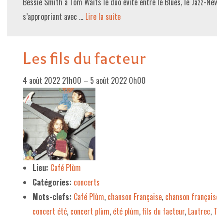
Bessie Smith à Tom Waits le duo évite entre le Blues, le Jazz-Ne
s’appropriant avec …
Lire la suite­­
Les fils du facteur
4 août 2022 21h00
–
5 août 2022 0h00
Lieu:
Café Plùm
Catégories:
concerts
Mots-clefs:
Café Plùm
,
chanson Française
,
chanson français
concert été
,
concert plùm
,
été plùm
,
fils du facteur
,
Lautrec
,
T