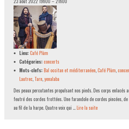
23 août 2022 19h00
–
21h00
Lieu:
Café Plùm
Catégories:
concerts
Mots-clefs:
Bal occitan et méditerranéen
,
Café Plùm
,
conce
Lautrec
,
Tarn
,
yenalaba
Des peaux percutantes propulsant nos pieds. Des corps enlacés a
feutré des cordes frottées. Une farandole de cordes pincées, de
au fil de la harpe. Quatre voix qui …
Lire la suite­­