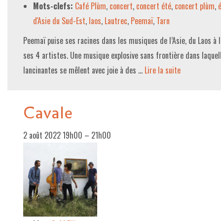
Mots-clefs:
Café Plùm
,
concert
,
concert été
,
concert plùm
,
d'Asie du Sud-Est
,
laos
,
Lautrec
,
Peemaï
,
Tarn
Peemaï puise ses racines dans les musiques de l’Asie, du Laos à l
ses 4 artistes. Une musique explosive sans frontière dans laque
lancinantes se mêlent avec joie à des …
Lire la suite­­
Cavale
2 août 2022 19h00
–
21h00