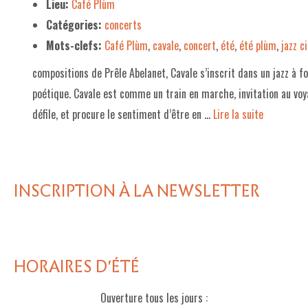
Lieu:
Café Plùm
Catégories:
concerts
Mots-clefs:
Café Plùm
,
cavale
,
concert
,
été
,
été plùm
,
jazz 
compositions de Prêle Abelanet, Cavale s’inscrit dans un jazz à 
poétique. Cavale est comme un train en marche, invitation au voy
défile, et procure le sentiment d’être en …
Lire la suite­­
INSCRIPTION À LA NEWSLETTER
HORAIRES D'ÉTÉ
Ouverture tous les jours :