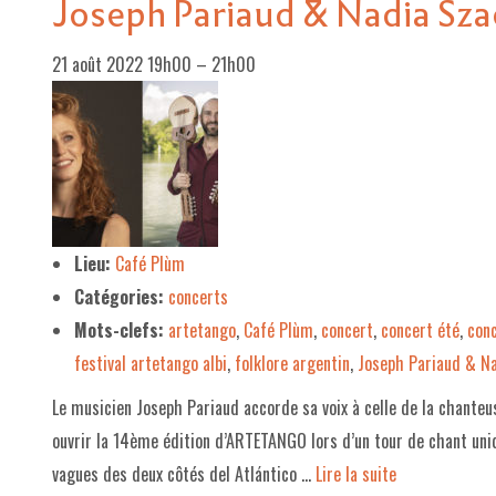
Joseph Pariaud & Nadia Sz
21 août 2022 19h00
–
21h00
Lieu:
Café Plùm
Catégories:
concerts
Mots-clefs:
artetango
,
Café Plùm
,
concert
,
concert été
,
con
festival artetango albi
,
folklore argentin
,
Joseph Pariaud & N
Le musicien Joseph Pariaud accorde sa voix à celle de la chant
ouvrir la 14ème édition d’ARTETANGO lors d’un tour de chant uniqu
vagues des deux côtés del Atlántico …
Lire la suite­­