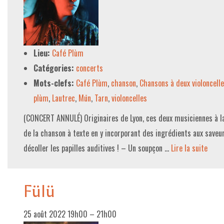
Lieu:
Café Plùm
Catégories:
concerts
Mots-clefs:
Café Plùm
,
chanson
,
Chansons à deux violoncell
plùm
,
Lautrec
,
Mūn
,
Tarn
,
violoncelles
(CONCERT ANNULÉ) Originaires de Lyon, ces deux musiciennes à la
de la chanson à texte en y incorporant des ingrédients aux saveu
décoller les papilles auditives ! – Un soupçon …
Lire la suite­­
Fülü
25 août 2022 19h00
–
21h00