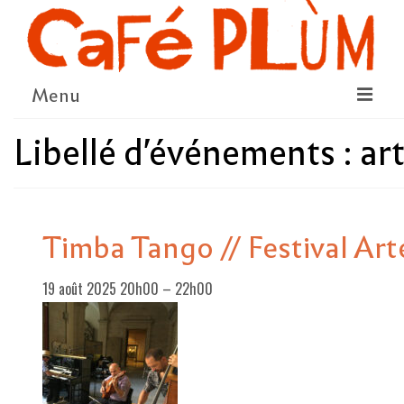
Menu
Libellé d'événements :
ar
LE PROJET
LA COOPÉRATIVE & L’ASSO
LE CONSEIL COOPÉRATIF
Timba Tango // Festival Ar
NOUS SOUTENIR
19 août 2025 20h00
–
22h00
LE PROGRAMME
DÉTAIL DES ÉVÉNEMENTS
LA SAISON CULTURELLE
AMI·ES ARTISTES