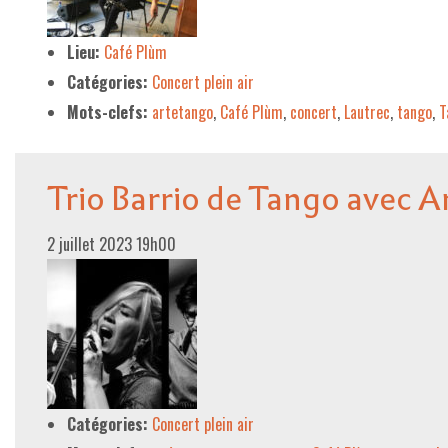
LE PROJET DE TERRITOIRE
Lieu:
Café Plùm
Catégories:
Concert plein air
LE CAFÉ/RESTO
Mots-clefs:
artetango
,
Café Plùm
,
concert
,
Lautrec
,
tango
,
T
LES FORMULES
LA CARTE
Trio Barrio de Tango avec A
NOS FOURNISSEUR·EUSE·S
2 juillet 2023 19h00
LA LIBRAIRIE
UNE LIBRAIRIE INDÉPENDANTE
COMMANDER UN LIVRE
LES EXPOSITIONS
INFOS & ACCESSIBILITÉ
Catégories:
Concert plein air