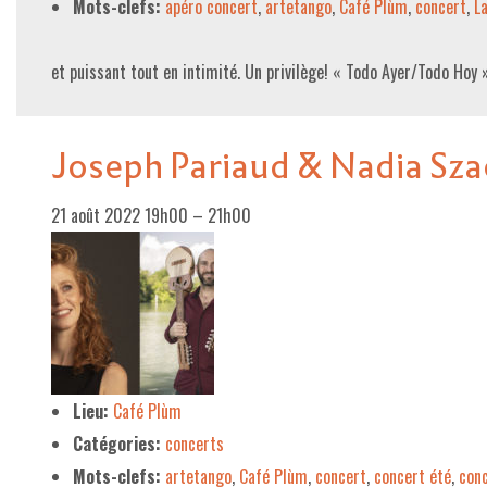
Mots-clefs:
apéro concert
,
artetango
,
Café Plùm
,
concert
,
L
et puissant tout en intimité. Un privilège! « Todo Ayer/Todo Hoy
Joseph Pariaud & Nadia Sz
21 août 2022 19h00
–
21h00
Lieu:
Café Plùm
Catégories:
concerts
Mots-clefs:
artetango
,
Café Plùm
,
concert
,
concert été
,
con