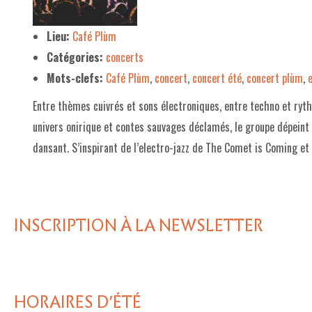
LE PROJET DE TERRITOIRE
Lieu:
Café Plùm
Catégories:
concerts
LE CAFÉ/RESTO
Mots-clefs:
Café Plùm
,
concert
,
concert été
,
concert plùm
,
LES FORMULES
Entre thèmes cuivrés et sons électroniques, entre techno et ryth
LA CARTE
univers onirique et contes sauvages déclamés, le groupe dépeint 
NOS FOURNISSEUR·EUSE·S
dansant. S’inspirant de l’electro-jazz de The Comet is Coming et
LA LIBRAIRIE
UNE LIBRAIRIE INDÉPENDANTE
INSCRIPTION À LA NEWSLETTER
COMMANDER UN LIVRE
LES EXPOSITIONS
INFOS & ACCESSIBILITÉ
HORAIRES D'ÉTÉ