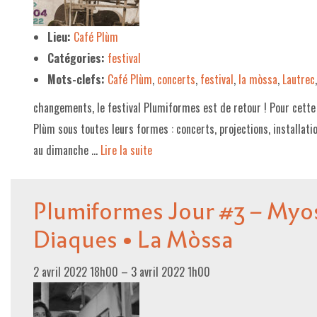
LE PROJET DE TERRITOIRE
Lieu:
Café Plùm
Catégories:
festival
LE CAFÉ/RESTO
Mots-clefs:
Café Plùm
,
concerts
,
festival
,
la mòssa
,
Lautrec
LES FORMULES
changements, le festival Plumiformes est de retour ! Pour cette 
LA CARTE
Plùm sous toutes leurs formes : concerts, projections, installat
NOS FOURNISSEUR·EUSE·S
au dimanche …
Lire la suite­­
LA LIBRAIRIE
Plumiformes Jour #3 – Myos
UNE LIBRAIRIE INDÉPENDANTE
Diaques • La Mòssa
COMMANDER UN LIVRE
LES EXPOSITIONS
2 avril 2022 18h00
–
3 avril 2022 1h00
INFOS & ACCESSIBILITÉ