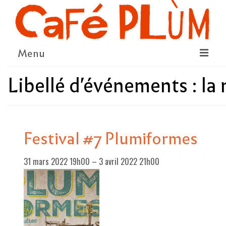
Menu
Libellé d'événements :
la
LE PROJET
LA COOPÉRATIVE & L’ASSO
LE CONSEIL COOPÉRATIF
Festival #7 Plumiformes
NOUS SOUTENIR
31 mars 2022 19h00
–
3 avril 2022 21h00
LE PROGRAMME
DÉTAIL DES ÉVÉNEMENTS
LA SAISON CULTURELLE
AMI·ES ARTISTES