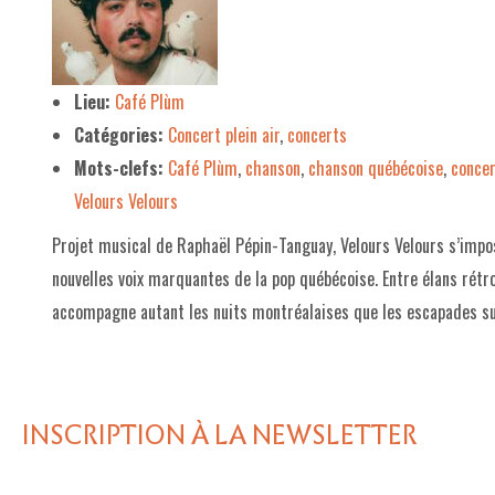
LE PROJET DE TERRITOIRE
LE CAFÉ/RESTO
Lieu:
Café Plùm
Catégories:
Concert plein air
,
concerts
LES FORMULES
Mots-clefs:
Café Plùm
,
chanson
,
chanson québécoise
,
conce
LA CARTE
Velours Velours
NOS FOURNISSEUR·EUSE·S
Projet musical de Raphaël Pépin-Tanguay, Velours Velours s’im
LA LIBRAIRIE
nouvelles voix marquantes de la pop québécoise. Entre élans rét
accompagne autant les nuits montréalaises que les escapades su
UNE LIBRAIRIE INDÉPENDANTE
COMMANDER UN LIVRE
LES EXPOSITIONS
INSCRIPTION À LA NEWSLETTER
INFOS & ACCESSIBILITÉ