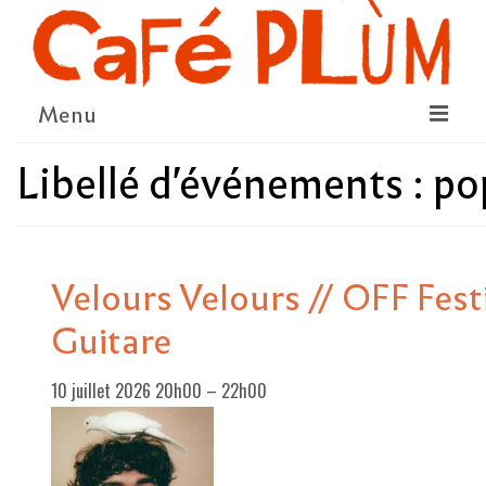
Menu
Libellé d'événements :
po
LE PROJET
LA COOPÉRATIVE & L’ASSO
LE CONSEIL COOPÉRATIF
Velours Velours // OFF Fest
NOUS SOUTENIR
Guitare
LE PROGRAMME
10 juillet 2026 20h00
–
22h00
DÉTAIL DES ÉVÉNEMENTS
LA SAISON CULTURELLE
AMI·ES ARTISTES