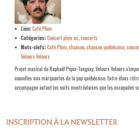
LE PROJET DE TERRITOIRE
LE CAFÉ/RESTO
Lieu:
Café Plùm
Catégories:
Concert plein air
,
concerts
LES FORMULES
Mots-clefs:
Café Plùm
,
chanson
,
chanson québécoise
,
conce
LA CARTE
Velours Velours
NOS FOURNISSEUR·EUSE·S
Projet musical de Raphaël Pépin-Tanguay, Velours Velours s’im
LA LIBRAIRIE
nouvelles voix marquantes de la pop québécoise. Entre élans rét
accompagne autant les nuits montréalaises que les escapades su
UNE LIBRAIRIE INDÉPENDANTE
COMMANDER UN LIVRE
LES EXPOSITIONS
INSCRIPTION À LA NEWSLETTER
INFOS & ACCESSIBILITÉ