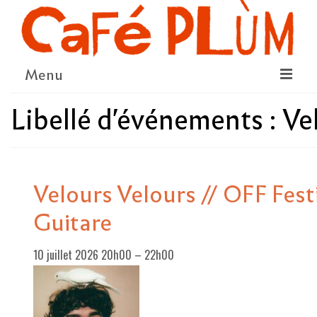
Menu
Libellé d'événements :
Ve
LE PROJET
LA COOPÉRATIVE & L’ASSO
LE CONSEIL COOPÉRATIF
Velours Velours // OFF Fest
NOUS SOUTENIR
Guitare
LE PROGRAMME
10 juillet 2026 20h00
–
22h00
DÉTAIL DES ÉVÉNEMENTS
LA SAISON CULTURELLE
AMI·ES ARTISTES