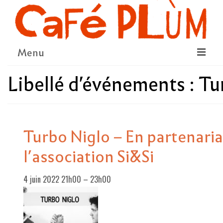
Menu
Libellé d'événements :
Tu
LE PROJET
LA COOPÉRATIVE & L’ASSO
LE CONSEIL COOPÉRATIF
Turbo Niglo – En partenaria
NOUS SOUTENIR
l’association Si&Si
LE PROGRAMME
4 juin 2022 21h00
–
23h00
DÉTAIL DES ÉVÉNEMENTS
LA SAISON CULTURELLE
AMI·ES ARTISTES