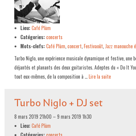
LE PROJET DE TERRITOIRE
LE CAFÉ/RESTO
Lieu:
Café Plùm
Catégories:
concerts
LES FORMULES
Mots-clefs:
Café Plùm
,
concert
,
Festivaoût
,
Jazz manouche él
LA CARTE
Turbo Niglo, une expérience musicale dynamique et festive, une b
NOS FOURNISSEUR·EUSE·S
déjantés et planants des deux guitaristes. Adeptes du « Do It Yo
LA LIBRAIRIE
tout eux-mêmes, de la composition à …
Lire la suite­­
UNE LIBRAIRIE INDÉPENDANTE
Turbo Niglo + DJ set
COMMANDER UN LIVRE
LES EXPOSITIONS
8 mars 2019 21h00
–
9 mars 2019 1h30
INFOS & ACCESSIBILITÉ
Lieu:
Café Plùm
Catégories:
concerts